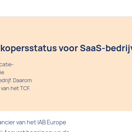
rkopersstatus voor SaaS-bedri
catie-
ie
drijf. Daarom
 van het TCF.
ancier van het IAB Europe