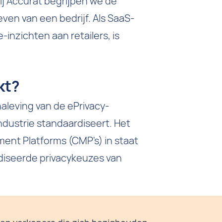
j Accurat begrijpen we de
even van een bedrijf. Als SaaS-
-inzichten aan retailers, is
kt?
aleving van de ePrivacy-
ndustrie standaardiseert. Het
ent Platforms (CMP's) in staat
diseerde privacykeuzes van