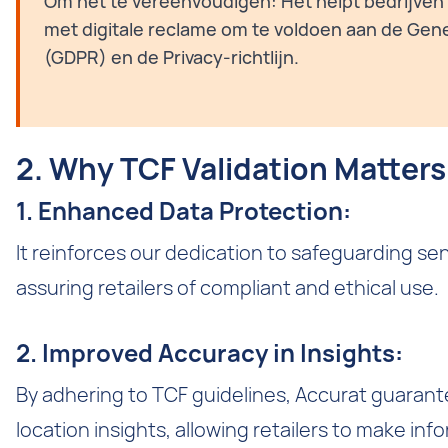
Om het te vereenvoudigen: Het helpt bedrijven
met digitale reclame om te voldoen aan de Gene
(GDPR) en de Privacy-richtlijn.
2. Why TCF Validation Matters 
1. Enhanced Data Protection:
It reinforces our dedication to safeguarding se
assuring retailers of compliant and ethical use.
2. Improved Accuracy in Insights:
By adhering to TCF guidelines, Accurat guaran
location insights, allowing retailers to make in