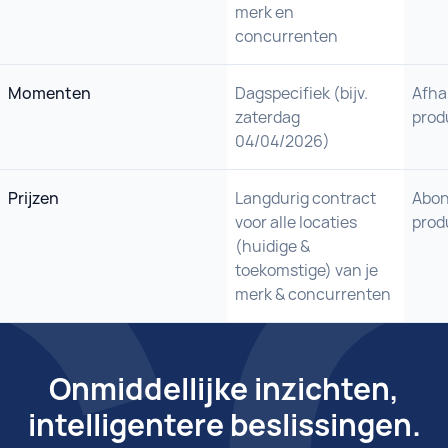
merk en
concurrenten
Momenten
Dagspecifiek (bijv.
Afha
zaterdag
prod
04/04/2026)
Prijzen
Langdurig contract
Abon
voor alle locaties
prod
(huidige &
toekomstige) van je
merk & concurrenten
Onmiddellijke inzichten,
intelligentere beslissingen.