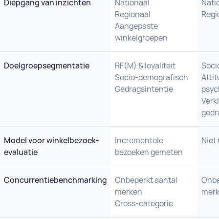
Diepgang van inzichten
Nationaal
Nati
Regionaal
Regi
Aangepaste
winkelgroepen
Doelgroepsegmentatie
RF(M) & loyaliteit
Soci
Socio-demografisch
Attit
Gedragsintentie
psyc
Verk
gedr
Model voor winkelbezoek-
Incrementele
Niet
evaluatie
bezoeken gemeten
Concurrentiebenchmarking
Onbeperkt aantal
Onbe
merken
mer
Cross-categorie