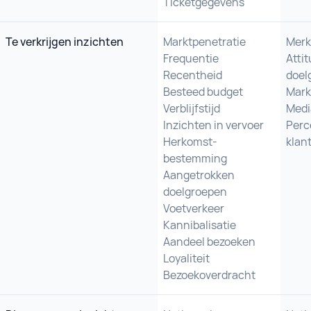
Ticketgegevens
Te verkrijgen inzichten
Marktpenetratie
Merk
Frequentie
Atti
Recentheid
doel
Besteed budget
Mark
Verblijfstijd
Medi
Inzichten in vervoer
Perc
Herkomst-
klan
bestemming
Aangetrokken
doelgroepen
Voetverkeer
Kannibalisatie
Aandeel bezoeken
Loyaliteit
Bezoekoverdracht