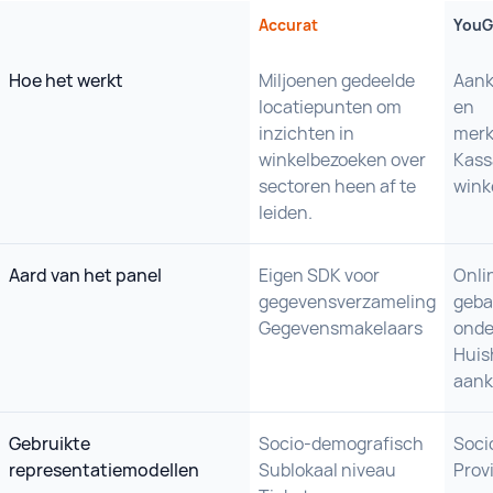
Accurat
YouG
Hoe het werkt
Miljoenen gedeelde
Aank
locatiepunten om
en
inzichten in
merk
winkelbezoeken over
Kass
sectoren heen af te
wink
leiden.
Aard van het panel
Eigen SDK voor
Onli
gegevensverzameling
geba
Gegevensmakelaars
onde
Huis
aank
Gebruikte
Socio-demografisch
Soci
representatiemodellen
Sublokaal niveau
Prov