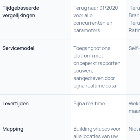
Tijdgebaseerde
Terug naar 01/2020
Teru
vergelijkingen
voor alle
Bran
concurrenten en
Teru
parameters
Rati
Servicemodel
Toegang tot ons
Self
platform met
onbeperkt rapporten
bouwen,
aangedreven door
bijna realtime data
Levertijden
Bijna realtime
Wekel
maan
Mapping
Building shapes voor
Niet
alle locaties van uw