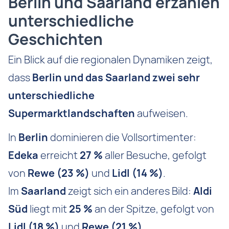
Berlin und Saarland erzählen
unterschiedliche
Geschichten
Ein Blick auf die regionalen Dynamiken zeigt,
dass
Berlin und das Saarland zwei sehr
unterschiedliche
Supermarktlandschaften
aufweisen.
In
Berlin
dominieren die Vollsortimenter:
Edeka
erreicht
27 %
aller Besuche, gefolgt
von
Rewe (23 %)
und
Lidl (14 %)
.
Im
Saarland
zeigt sich ein anderes Bild:
Aldi
Süd
liegt mit
25 %
an der Spitze, gefolgt von
Lidl (18 %)
und
Rewe (21 %)
.