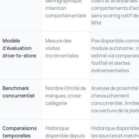
démographique,
client et analyse des
intention
comportements d’ac
comportementale
sans scoring natif de 
RFM
Modèle
Mesure des
Pas disponible com
d’évaluation
visites
module autonome ; 
drive-to-store
incrémentales
estimé via comparai
footfall et alertes
événementielles
Benchmark
Nombre illimité de
Analyse de proximité 
concurrentiel
marques, cross-
chevauchement
catégorie
concurrentiel, limitée
couverture de la pla
Comparaisons
Historique
Historique disponible
temporelles
disponible depuis
les sources et march