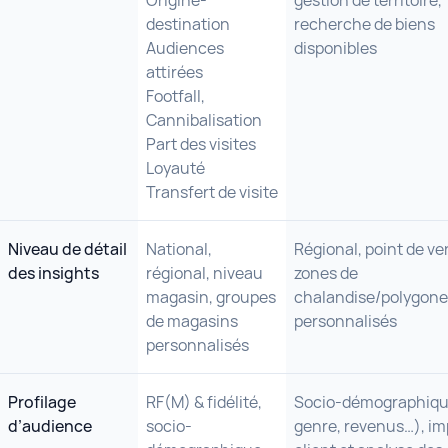
Origine-
gestion de territoire,
destination
recherche de biens
Audiences
disponibles
attirées
Footfall,
Cannibalisation
Part des visites
Loyauté
Transfert de visite
Niveau de détail
National,
Régional, point de ve
des insights
régional, niveau
zones de
magasin, groupes
chalandise/polygone
de magasins
personnalisés
personnalisés
Profilage
RF(M) & fidélité,
Socio-démographiqu
d’audience
socio-
genre, revenus…), im