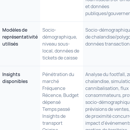
et données
publiques/gouverne
Modèles de
Socio-
Socio-démographiqu
représentativité
démographique,
de chalandise/polyg
utilisés
niveau sous-
données transaction
local, données de
tickets de caisse
Insights
Pénétration du
Analyse du footfall, 
disponibles
marché
chalandise, simulati
Fréquence
cannibalisation, flux
Récence, Budget
consommateurs, prof
dépensé
socio-démographiqu
Temps passé
prévisions de ventes
Insights de
de proximité concurre
transport
impact d’événement