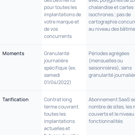
des bâtiments
avec polygones de z
pour toutes les
chalandise et cartes
implantations de
isochrones ; pas de
votre marque et
cartographie concurr
de vos
au niveau des bâtim
concurrents
Moments
Granularité
Périodes agrégées
journalière
(mensuelles ou
spécifique (ex.
saisonnières), sans
samedi
granularité journaliè
01/04/2022)
Tarification
Contrat long
Abonnement SaaS se
terme couvrant
nombre de sites, les
toutes les
couverts et le niveau
implantations
fonctionnalités
actuelles et